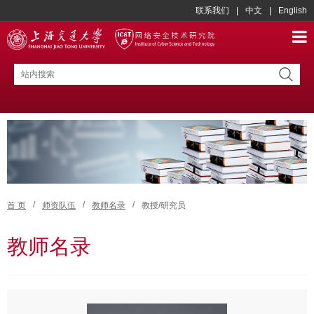
联系我们
|
中文
|
English
/
/
/
首 页
师资队伍
教师名录
教授/研究员
教师名录