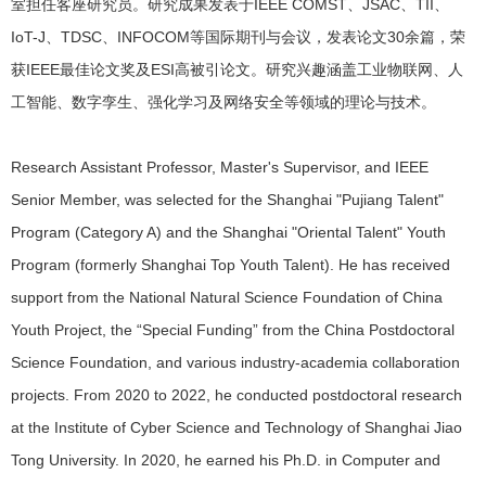
室担任客座研究员。研究成果发表于IEEE COMST、JSAC、TII、
IoT-J、TDSC、INFOCOM等国际期刊与会议，发表论文30余篇，荣
获IEEE最佳论文奖及ESI高被引论文。研究兴趣涵盖工业物联网、人
工智能、数字孪生、强化学习及网络安全等领域的理论与技术。
Research Assistant Professor, Master's Supervisor, and IEEE
Senior Member, was selected for the Shanghai "Pujiang Talent"
Program (Category A) and the Shanghai "Oriental Talent" Youth
Program (formerly Shanghai Top Youth Talent). He has received
support from the National Natural Science Foundation of China
Youth Project, the “Special Funding” from the China Postdoctoral
Science Foundation, and various industry-academia collaboration
projects. From 2020 to 2022, he conducted postdoctoral research
at the Institute of Cyber Science and Technology of Shanghai Jiao
Tong University. In 2020, he earned his Ph.D. in Computer and