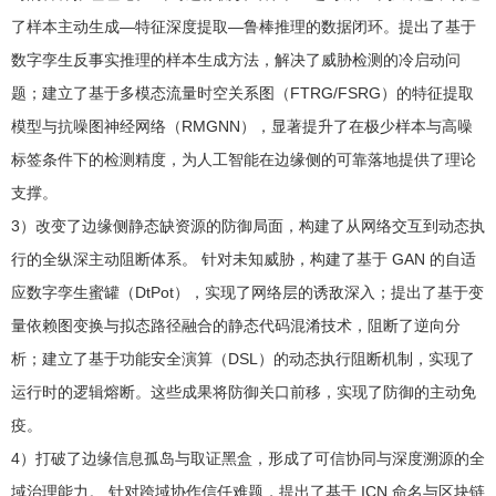
了样本主动生成—特征深度提取—鲁棒推理的数据闭环。提出了基于
数字孪生反事实推理的样本生成方法，解决了威胁检测的冷启动问
题；建立了基于多模态流量时空关系图（FTRG/FSRG）的特征提取
模型与抗噪图神经网络（RMGNN），显著提升了在极少样本与高噪
标签条件下的检测精度，为人工智能在边缘侧的可靠落地提供了理论
支撑。
3）改变了边缘侧静态缺资源的防御局面，构建了从网络交互到动态执
行的全纵深主动阻断体系。 针对未知威胁，构建了基于 GAN 的自适
应数字孪生蜜罐（DtPot），实现了网络层的诱敌深入；提出了基于变
量依赖图变换与拟态路径融合的静态代码混淆技术，阻断了逆向分
析；建立了基于功能安全演算（DSL）的动态执行阻断机制，实现了
运行时的逻辑熔断。这些成果将防御关口前移，实现了防御的主动免
疫。
4）打破了边缘信息孤岛与取证黑盒，形成了可信协同与深度溯源的全
域治理能力。 针对跨域协作信任难题，提出了基于 ICN 命名与区块链