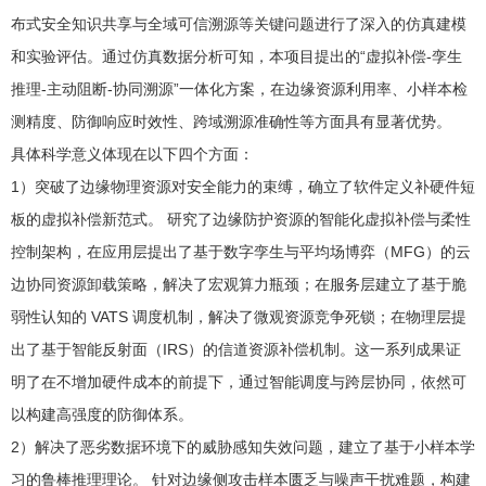
布式安全知识共享与全域可信溯源等关键问题进行了深入的仿真建模
和实验评估。通过仿真数据分析可知，本项目提出的“虚拟补偿-孪生
推理-主动阻断-协同溯源”一体化方案，在边缘资源利用率、小样本检
测精度、防御响应时效性、跨域溯源准确性等方面具有显著优势。
具体科学意义体现在以下四个方面：
1）突破了边缘物理资源对安全能力的束缚，确立了软件定义补硬件短
板的虚拟补偿新范式。 研究了边缘防护资源的智能化虚拟补偿与柔性
控制架构，在应用层提出了基于数字孪生与平均场博弈（MFG）的云
边协同资源卸载策略，解决了宏观算力瓶颈；在服务层建立了基于脆
弱性认知的 VATS 调度机制，解决了微观资源竞争死锁；在物理层提
出了基于智能反射面（IRS）的信道资源补偿机制。这一系列成果证
明了在不增加硬件成本的前提下，通过智能调度与跨层协同，依然可
以构建高强度的防御体系。
2）解决了恶劣数据环境下的威胁感知失效问题，建立了基于小样本学
习的鲁棒推理理论。 针对边缘侧攻击样本匮乏与噪声干扰难题，构建