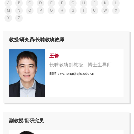
A
B
C
D
E
F
G
H
J
K
L
M
N
O
P
Q
R
S
T
U
W
X
Y
Z
教授/研究员/长聘教轨教师
王铮
长聘教轨副教授、博士生导师
邮箱：wzheng@sjtu.edu.cn
副教授/副研究员