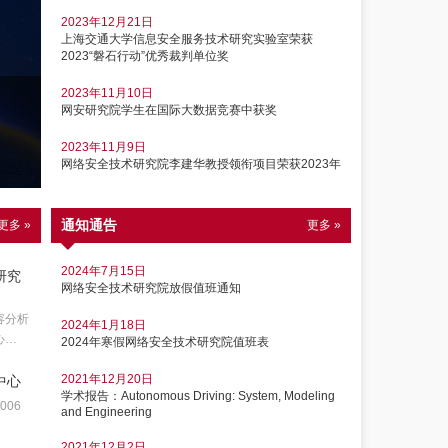
2023年12月21日
上海交通大学信息安全服务技术研究实验室荣获
2023“磐石行动”优秀裁判单位奖
2020/9/11
2023年11月10日
网安研究院学生在国际大数据竞赛中获奖
上海市专业技术人员继续教育基
2023年11月9日
障局批准立项授牌
网络安全技术研究院李建华教授领衔项目荣获2023年
世界互联网大会领先科技奖
2023年6月3日
网络安全技术研究院2024级研究生优秀生源选拔活动
通知通告
更多 »
更多 »
即将开始
2024年7月15日
研究
2023年5月27日
网络安全技术研究院放假值班通知
研究院5月开展系列凝聚力活动
容分析
2024年1月18日
2023年5月22日
心…
2024年寒假网络安全技术研究院值班表
网络安全技术研究院开展丰富多彩的“工会”活动
2021年12月20日
中心
2023年5月15日
学术报告：Autonomous Driving: System, Modeling
网络安全技术研究院召开“大思政课程建设促进学生身
06
and Engineering
心健康发展”教学工作研讨会
2021年12月2日