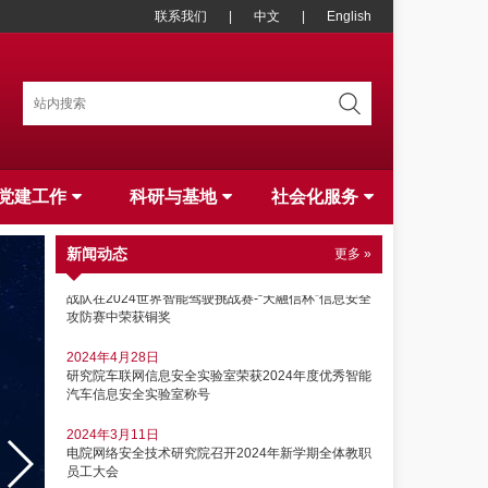
联系我们
|
中文
|
English
2024年7月15日
上海交通大学网络空间安全实践工作站2024级开学典
党建工作
科研与基地
社会化服务
礼圆满结束
2024年7月10日
新闻动态
更多 »
上海交通大学网络安全研究院CyberTank车联网攻防
战队在2024世界智能驾驶挑战赛-“天融信杯”信息安全
攻防赛中荣获铜奖
2024年4月28日
研究院车联网信息安全实验室荣获2024年度优秀智能
汽车信息安全实验室称号
2024年3月11日
电院网络安全技术研究院召开2024年新学期全体教职
员工大会